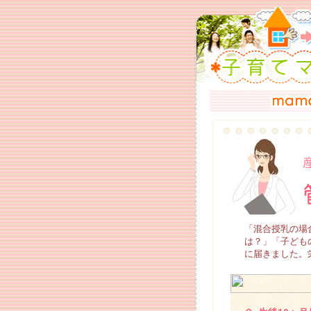
「混合授乳の場
は？」「子ども
に届きました。