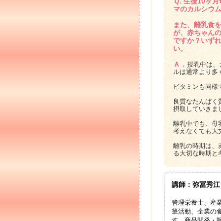
Ｑ. 生後10
マのカルシウ
また、離乳食
が、赤ちゃん
ですか？いず
い。
Ａ．
授乳中は、
ルは通常より多
ビタミンも同様
良質なたんぱく
摂取していきま
離乳中でも、母
考えなくても大
離乳の時期は、
る大切な時期と
講師：弥冨秀江
管理栄養士、産
筆活動、企業の
す。商品開発・