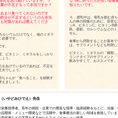
ヶ月母乳をあげ続けていますが、マ
Ｑ. 特に摂った方が良い栄養
ム量が不足するって本当ですか？
知りたいです。
をあまり食べてくれないのです
Ａ．
の鉄分が不足するというのも本当
授乳中は、母乳を飲む赤ち
んの体の回復のために、良質な
れも対策があれば教えてくださ
ンA、ビタミンC、ビタミンB
鉄、亜鉛、カルシウムなどのミ
せん。
カルシウムだけでなく、他のミネラ
く必要です。
食事から摂取することが基本で
は、サプリメントなども利用し
です。
ビタミン、ミネラルの「種類」
質、ビタミン、ミネラルをしっかり
リンクタイプのサプリメント「
しょう。
飲みやすくて、おススメです。
乳をあげているのであれば、不足を
丈夫でしょう。
赤ちゃんが「食べること」を経験す
考えましょう。
（いやどみひでえ）先生
業栄養指導者。長年の病院・企業での豊富な指導・臨床経験をもとに、出版・
食品開発・メニュー開発などで活躍中。食事療法の新しい領域を創造していま
販売促進などの支援をする㈱ヘルスイノベーション代表。