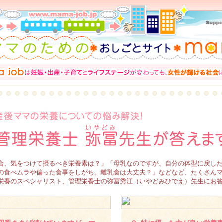
合、気をつけて摂るべき栄養素は？」「母乳なのですが、自分の体型に戻し
の食べムラや偏った食事をしがち。離乳食は大丈夫？」などなど、たくさん
栄養のスペシャリスト、管理栄養士の弥冨秀江（いやどみひでえ）先生にお