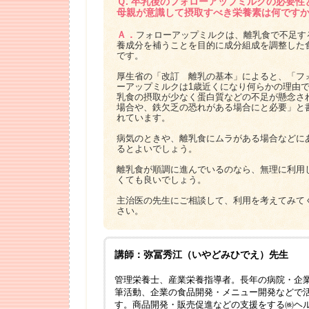
Ｑ. 卒乳後のフォローアップミルクの必要性
母親が意識して摂取すべき栄養素は何です
Ａ．
フォローアップミルクは、離乳食で不足す
養成分を補うことを目的に成分組成を調整した
です。
厚生省の「改訂 離乳の基本」によると、「フ
ーアップミルクは1歳近くになり何らかの理由
乳食の摂取が少なく蛋白質などの不足が懸念さ
場合や、鉄欠乏の恐れがある場合にと必要」と
れています。
病気のときや、離乳食にムラがある場合などに
るとよいでしょう。
離乳食が順調に進んでいるのなら、無理に利用
くても良いでしょう。
主治医の先生にご相談して、利用を考えてみて
さい。
講師：弥冨秀江（いやどみひでえ）先生
管理栄養士、産業栄養指導者。長年の病院・企
筆活動、企業の食品開発・メニュー開発などで
す。商品開発・販売促進などの支援をする㈱ヘ